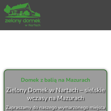
Przejdź
do
treści
Domek z balią na Mazurach
Zielony Domek w Nartach – sielskie
wczasy na Mazurach
Zapraszamy do naszego
wymarzonego miejsca