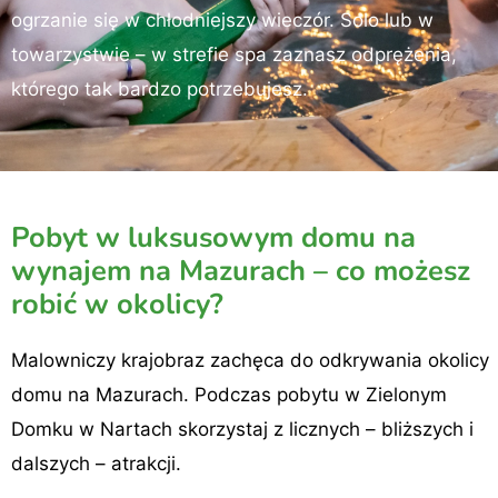
ogrzanie się w chłodniejszy wieczór. Solo lub w
towarzystwie – w strefie spa zaznasz odprężenia,
którego tak bardzo potrzebujesz.
Pobyt w luksusowym domu na
wynajem na Mazurach – co możesz
robić w okolicy?
Malowniczy krajobraz zachęca do odkrywania okolicy
domu na Mazurach. Podczas pobytu w Zielonym
Domku w Nartach skorzystaj z licznych – bliższych i
dalszych – atrakcji.