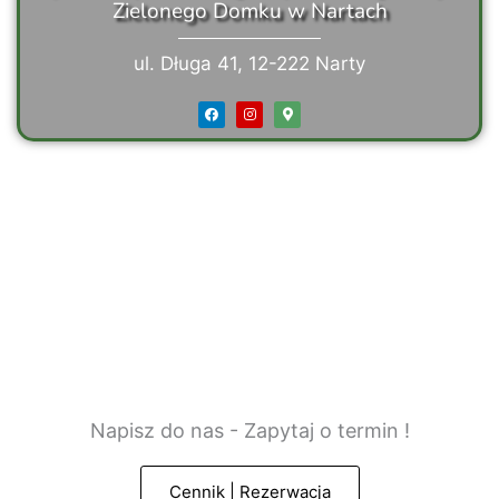
Zielonego Domku w Nartach
ul. Długa 41, 12-222 Narty
F
I
M
a
n
a
c
s
p
e
t
-
b
a
m
o
g
a
o
r
r
k
a
k
m
e
r
-
a
l
t
Napisz do nas - Zapytaj o termin !
Cennik | Rezerwacja