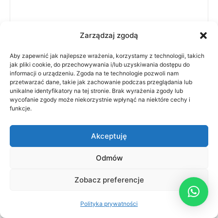
Zarządzaj zgodą
Z jakim wyprzedzeniem najlepiej
zarezerwować pobyt?
Aby zapewnić jak najlepsze wrażenia, korzystamy z technologii, takich
jak pliki cookie, do przechowywania i/lub uzyskiwania dostępu do
informacji o urządzeniu. Zgoda na te technologie pozwoli nam
przetwarzać dane, takie jak zachowanie podczas przeglądania lub
unikalne identyfikatory na tej stronie. Brak wyrażenia zgody lub
Czy dom na Mazurach jest odpowiedni dla
wycofanie zgody może niekorzystnie wpłynąć na niektóre cechy i
rodzin z dziećmi?
funkcje.
Akceptuję
Czy można przyjechać ze zwierzętami?
Odmów
Czy w okolicy są sklepy i restauracje?
Zobacz preferencje
Polityka prywatności