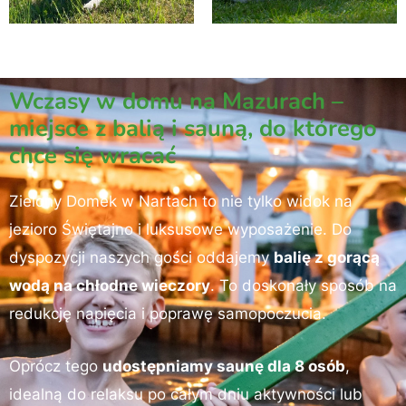
Wczasy w domu na Mazurach –
miejsce z balią i sauną, do którego
chce się wracać
Zielony Domek w Nartach to nie tylko widok na
jezioro Świętajno i luksusowe wyposażenie. Do
dyspozycji naszych gości oddajemy
balię z gorącą
wodą na chłodne wieczory
. To doskonały sposób na
redukcję napięcia i poprawę samopoczucia.
Oprócz tego
udostępniamy saunę dla 8 osób
,
idealną do relaksu po całym dniu aktywności lub