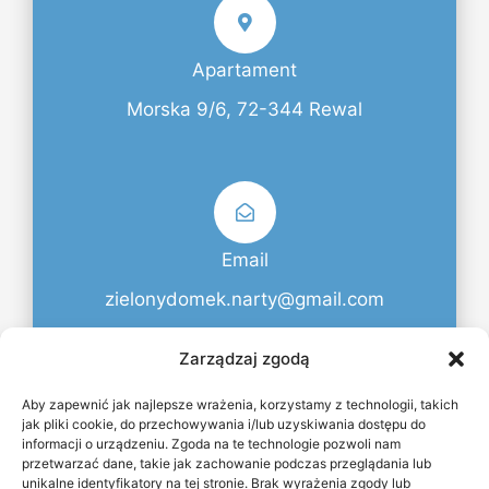
Apartament
Morska 9/6, 72-344 Rewal
Email
zielonydomek.narty@gmail.com
Zadzwoń
Zarządzaj zgodą
Aby zapewnić jak najlepsze wrażenia, korzystamy z technologii, takich
jak pliki cookie, do przechowywania i/lub uzyskiwania dostępu do
informacji o urządzeniu. Zgoda na te technologie pozwoli nam
F
I
M
przetwarzać dane, takie jak zachowanie podczas przeglądania lub
a
n
a
c
s
p
unikalne identyfikatory na tej stronie. Brak wyrażenia zgody lub