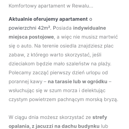
Komfortowy apartament w Rewalu...
Aktualnie oferujemy apartament
o
powierzchni 42m². P
osiada
indywidualne
miejsca postojowe
, a więc nie musisz martwić
się o auto. Na terenie osiedla znajdziesz plac
zabaw, z którego warto skorzystać, jeśli
dzieciakom będzie mało szaleństw na plaży.
Polecamy zacząć pierwszy dzień urlopu od
porannej kawy –
na tarasie lub w ogródku
–
wsłuchując się w szum morza i delektując
czystym powietrzem pachnącym morską bryzą.
W ciągu dnia możesz skorzystać ze
strefy
opalania, z jacuzzi na dachu budynku
lub