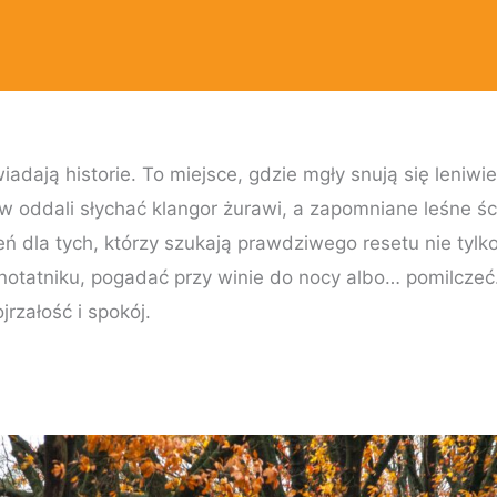
dają historie. To miejsce, gdzie mgły snują się leniwie
 w oddali słychać klangor żurawi, a zapomniane leśne śc
ń dla tych, którzy szukają prawdziwego resetu nie tylko d
 notatniku, pogadać przy winie do nocy albo… pomilczeć.
jrzałość i spokój.