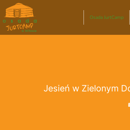
Przejdź
do
Osada JurtCamp
treści
Jesień w Zielonym 