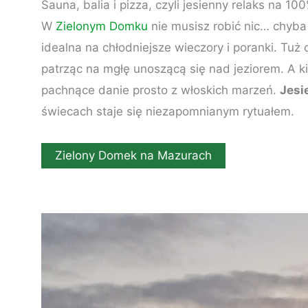
Sauna, balia i pizza, czyli jesienny relaks na 10
W
Zielonym Domku
nie musisz robić nic… chyba
idealna na chłodniejsze wieczory i poranki. Tu
patrząc na mgłę unoszącą się nad jeziorem. A ki
pachnące danie prosto z włoskich marzeń.
Jesi
świecach staje się niezapomnianym rytuałem.
Zielony Domek na Mazurach