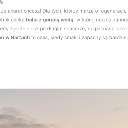
0%
 że akurat chcesz! Dla tych, którzy marzą o regeneracj
ż obok czeka
balia z gorącą wodą
, w której można zanur
edy zgłodniejesz po długim spacerze, rozpal nasz piec d
eń w Nartach
to czas, kiedy smaki i zapachy są bardzie