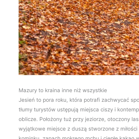
Mazury to kraina inne niż wszystkie
Jesień to pora roku, która potrafi zachwycać s
tłumy turystów ustępują miejsca ciszy i kontemp
oblicze. Położony tuż przy jeziorze, otoczony l
wyjątkowe miejsce z duszą stworzone z miłości do
kominku, zapach mokrego mchu i ciepłe kakao w 