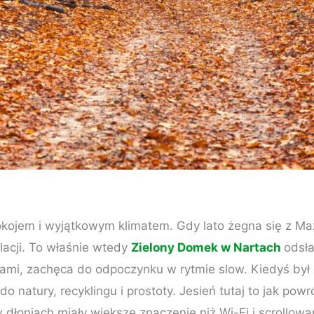
pokojem i wyjątkowym klimatem. Gdy lato żegna się z Ma
lacji. To właśnie wtedy
Zielony Domek w Nartach
odsła
asami, zachęca do odpoczynku w rytmie slow. Kiedyś był 
 natury, recyklingu i prostoty. Jesień tutaj to jak pow
dłoniach miały większe znaczenie niż Wi-Fi i scrollowa