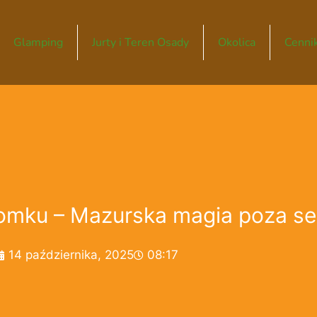
Glamping
Jurty i Teren Osady
Okolica
Cennik
Domku – Mazurska magia poza s
14 października, 2025
08:17